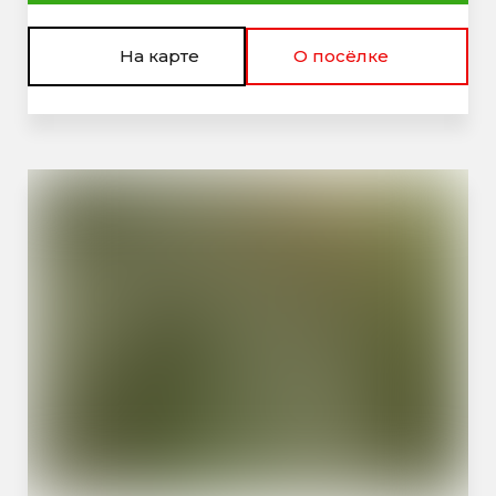
На карте
О посёлке