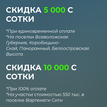
СКИДКА
5 000
С
СОТКИ
*При единовременной оплате
*
На поселки В
севоложская
Губерния,
Коробицыно-
Скай,
Панорамный,
Белоостровская
Высота
СКИДКА
10
000
С
СОТКИ
*При 100% оплате
*
На участки стоимостью 550 тыс. в
поселке Вартемяги Сити