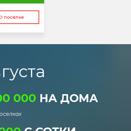
О посёлке
вгуста
00
000
НА ДОМА
 поселках