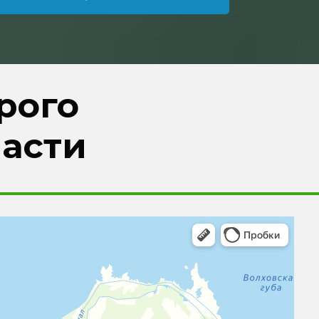
рого
ласти