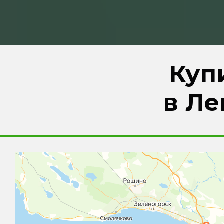
Куп
в Ле