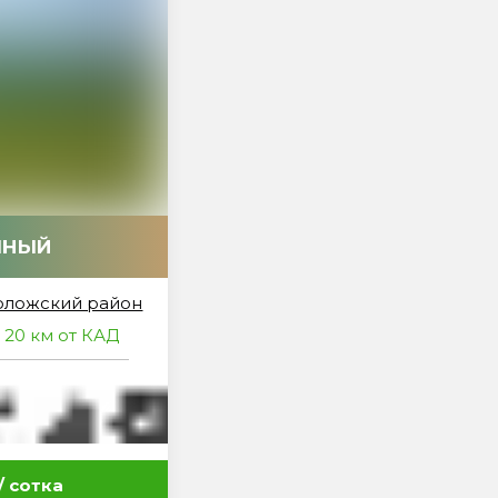
МНЫЙ
оложский район
 20 км от КАД
/ сотка