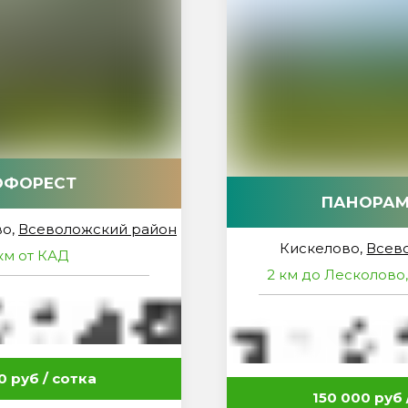
ОФОРЕСТ
ПАНОРА
во,
Всеволожский район
Кискелово,
Всев
км от КАД
2 км до Лесколово,
0 руб / сотка
150 000 руб 