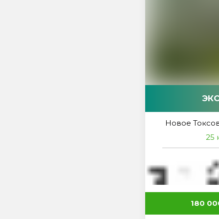
ЭК
Новое Токсо
25 
180 00