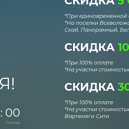
СКИДКА
5
*При единовременной 
*
На поселки В
севоложс
Скай,
Панорамный,
Бе
СКИДКА
1
*При 100% оплате
*
На участки стоимостью
Я!
СКИДКА
3
*При 100% оплате
:
0
0
*
На участки стоимостью 
Вартемяги Сити
Секунд