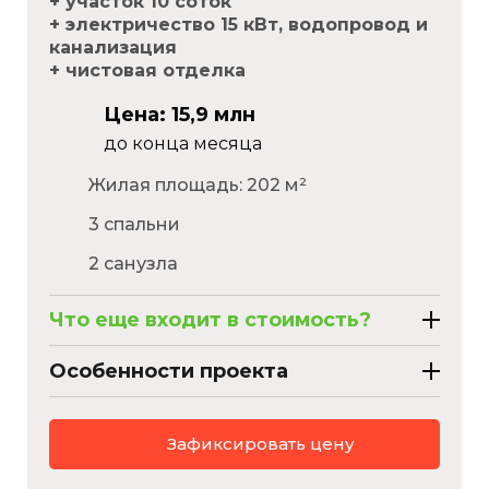
+ участок 10 соток
+ электричество 15 кВт, водопровод и
канализация
+ чистовая отделка
Цена: 15,9 млн
до конца месяца
Жилая площадь: 202 м²
3 спальни
2 санузла
Что еще входит в стоимость?
Особенности проекта
Стены
из керамического блока 440мм
Зафиксировать цену
Porotherm Wienerberger
Крыша
из гибкой черепицы с